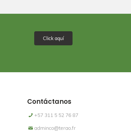
Click aquí
Contáctanos
+57 311 5 52 76 87
adminco@terao.fr