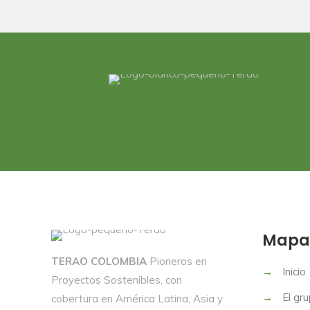
Mapa 
TERAO COLOMBIA
Pioneros en
→
Inicio
Proyectos Sostenibles, con
→
El gr
cobertura en América Latina, Asia y