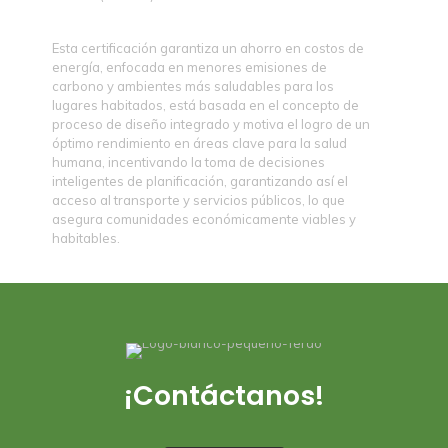
Esta certificación garantiza un ahorro en costos de
energía, enfocada en menores emisiones de
carbono y ambientes más saludables para los
lugares habitados, está basada en el concepto de
proceso de diseño integrado y motiva el logro de un
óptimo rendimiento en áreas clave para la salud
humana, incentivando la toma de decisiones
inteligentes de planificación, garantizando así el
acceso al transporte y servicios públicos, lo que
asegura comunidades económicamente viables y
habitables.
¡Contáctanos!