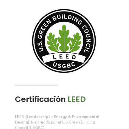
Certificación
LEED
LEED (Leadership in Energy & Environmental
Desing)
, fue creado por el U.S Green Building
Council (USGBC).