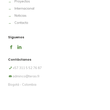
→
Proyectos
→
Internacional
→
Noticias
→
Contacto
Síguenos
Contáctanos
+57 311 5 52 76 87
adminco@terao.fr
Bogotá - Colombia